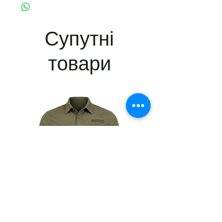
оптової ціни.
🔹 Виберіть кількість для оптової знижки:
5-9 шт. – 15% знижка
10+ шт. – 20% знижка
Супутні
✔ Автоматична знижка в кошику.
✔ Додаткові знижки при замовленні від
товари
20+ одиниць.
✔ Можливість персонального
брендування.
📞 Зв'яжіться з нами для індивідуальних
умов!
(063)3752514 Наталія
Тактична
Тактична
сорочка
сорочка
Premium
Premium