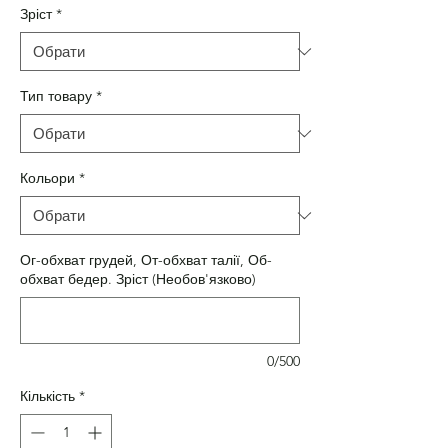
Зріст
*
Тип товару
*
Кольори
*
Ог-обхват грудей, От-обхват талії, Об-
обхват бедер. Зріст (Необов'язково)
0/500
Кількість
*