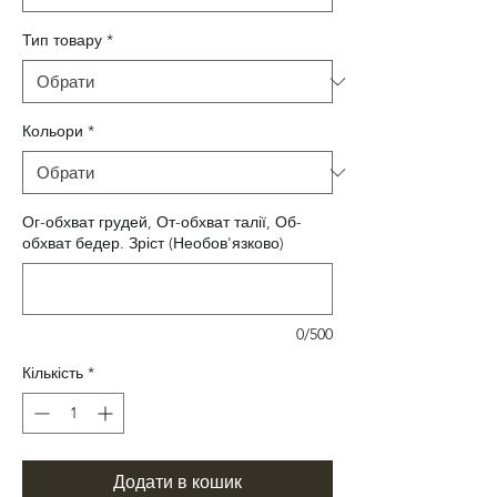
Тип товару
*
Кольори
*
Ог-обхват грудей, От-обхват талії, Об-
обхват бедер. Зріст (Необов'язково)
0/500
Кількість
*
Додати в кошик