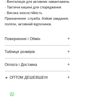
- Вентиляція для активних навантажень
- Тактичні кишені для спорядження
- Висока зносостійкість
Призначення: служба, бойові завдання,
полігон, активний відпочинок.
Повернення і Обмін
Таблиця розмірів
Повернення і Обмін
Оплата і Доставка
Таблиці розмірів одягу
🔹 ОПТОМ ДЕШЕВШЕ!!!
Варіанти оплати і доставки
✔ Мінімальне замовлення 5 одиниць для
оптової ціни.
🔹 Виберіть кількість для оптової знижки:
5-9 шт. – 15% знижка