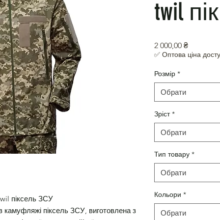
twil п
Ціна
2 000,00 ₴
✅ Оптова ціна досту
Розмір
*
Обрати
Зріст
*
Обрати
Тип товару
*
Обрати
Кольори
*
twil піксель ЗСУ
 в камуфляжі піксель ЗСУ, виготовлена з
Обрати