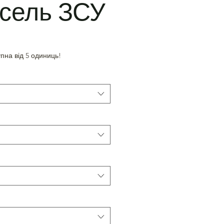
іксель ЗСУ
пна від 5 одиниць!