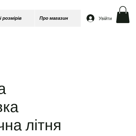
Увійти
і розмірів
Про магазин
а
вка
чна літня