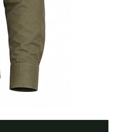
Тактична
сорочка
Premium
Tactical
black