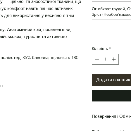
лу — щільної та зносостійкої тканини, що
ує комфорт навіть під час активних
Ог-обхват грудей, О
Зріст (Необов'язково
ь для використання у весняно-літній
щу. Анатомічний крій, посилені шви,
військових, туристів та активного
Кількість
*
 поліестер, 35% бавовна, щільність 180-
Додати в кошик
он
Повернення і Обмі