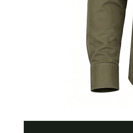
Тактична
сорочка
Premium
Tactical
khaki