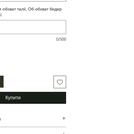
т-обхват талії, Об-обхват бедер.
)
0/500
Купити
н