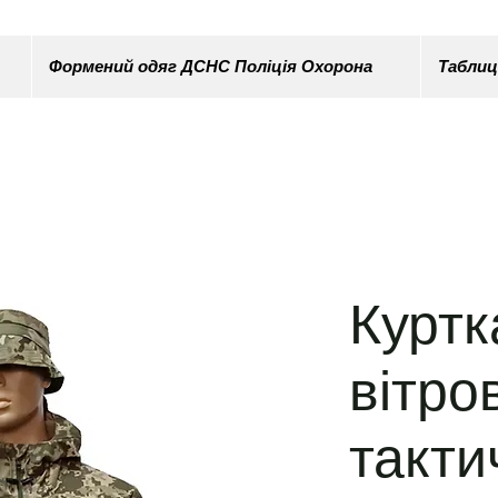
Формений одяг ДСНС Поліція Охорона
Таблиц
Куртк
вітро
такти