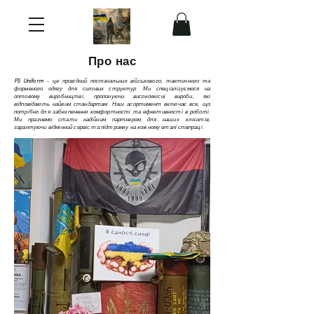
Про нас
FS Uniform
–
це провідний постачальник військового, тактичного та
форменого одягу для силових структур. Ми спеціалізуємося на
оптовому виробництві, пропонуючи високоякісні вироби, які
відповідають найвим стандартам. Наш асортимент включає все, що
потрібно для забезпечення комфортності та ефективності в роботі.
Ми прагнемо стати надійним партнером для наших клієнтів,
гарантуючи відмінний сервіс та підтримку на кожному етапі співпраці.