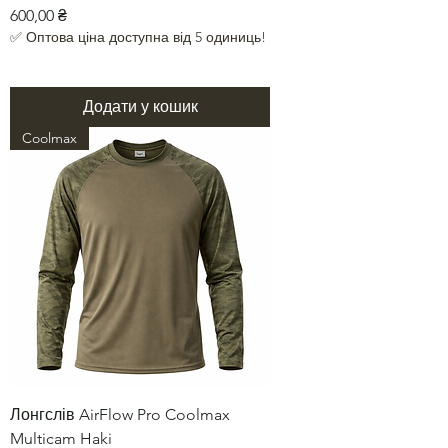
Ціна
600,00 ₴
✅ Оптова ціна доступна від 5 одиниць!
Додати у кошик
Coolmax
Лонгслів AirFlow Pro Coolmax
Multicam Haki