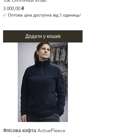
10k OmniHeat khaki
Ціна
3 000,00 ₴
✅ Оптова ціна доступна від 5 одиниць!
Додати у кошик
Флісова кофта ActiveFleece