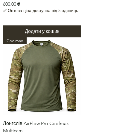
Ціна
600,00 ₴
✅ Оптова ціна доступна від 5 одиниць!
Додати у кошик
Coolmax
Лонгслів AirFlow Pro Coolmax
Multicam