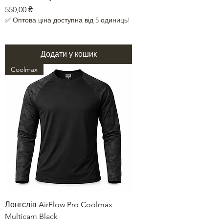
Ціна
550,00 ₴
✅ Оптова ціна доступна від 5 одиниць!
Додати у кошик
Coolmax
Лонгслів AirFlow Pro Coolmax
Multicam Black