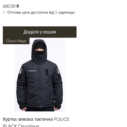
Ціна
600,00 ₴
✅ Оптова ціна доступна від 5 одиниць!
Додати у кошик
Omni-Heat
Куртка зимова тактична POLICE
BLACK OmniHeat