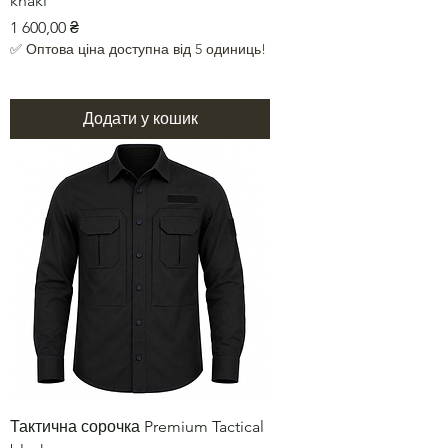
khaki
Ціна
1 600,00 ₴
✅ Оптова ціна доступна від 5 одиниць!
Додати у кошик
Тактична сорочка Premium Tactical