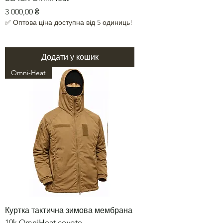
Ціна
3 000,00 ₴
✅ Оптова ціна доступна від 5 одиниць!
Додати у кошик
Omni-Heat
Куртка тактична зимова мембрана
10k OmniHeat coyote