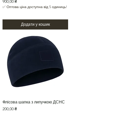
Ціна
900,00 ₴
✅ Оптова ціна доступна від 5 одиниць!
Додати у кошик
Флісова шапка з липучкою ДСНС
Ціна
200,00 ₴