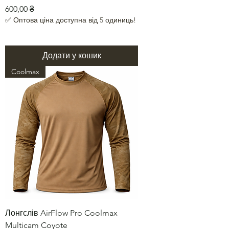
Ціна
600,00 ₴
✅ Оптова ціна доступна від 5 одиниць!
Додати у кошик
Coolmax
Лонгслів AirFlow Pro Coolmax
Multicam Coyote