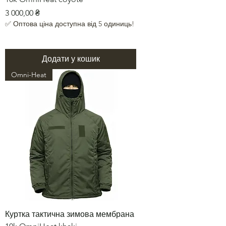
Ціна
3 000,00 ₴
✅ Оптова ціна доступна від 5 одиниць!
Додати у кошик
Omni-Heat
Куртка тактична зимова мембрана