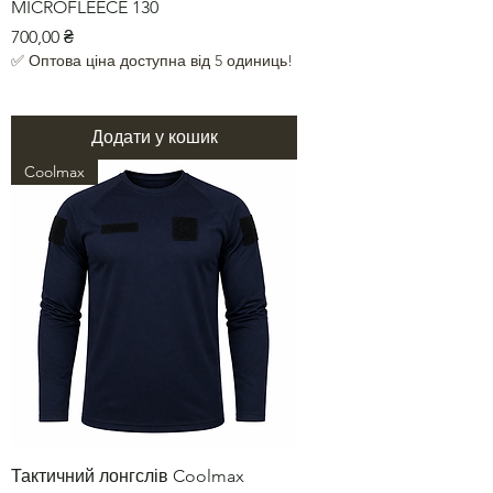
MICROFLEECE 130
Ціна
700,00 ₴
✅ Оптова ціна доступна від 5 одиниць!
Додати у кошик
Coolmax
Тактичний лонгслів Coolmax