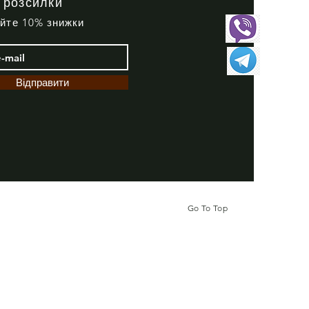
 розсилки
айте 10% знижки
Відправити
Go To Top