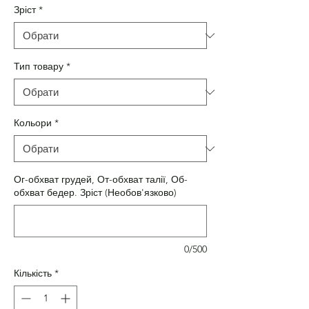
Зріст
*
Тип товару
*
Кольори
*
Ог-обхват грудей, От-обхват талії, Об-
обхват бедер. Зріст (Необов'язково)
0/500
Кількість
*