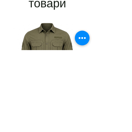
товари
20+ одиниць.
✔ Можливість персонального
брендування.
📞 Зв'яжіться з нами для індивідуальних
умов!
(063)3752514 Наталія
Тактична
Тактична
сорочка
сорочка
Premium
Premium
Tactical
Tactical
khaki
black
Магазин
Таблиці розмірів