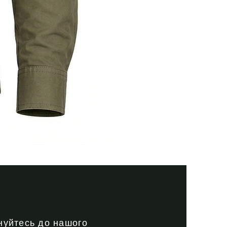
Тактична
сорочка
Premium
Tactical
black
нуйтесь до нашого