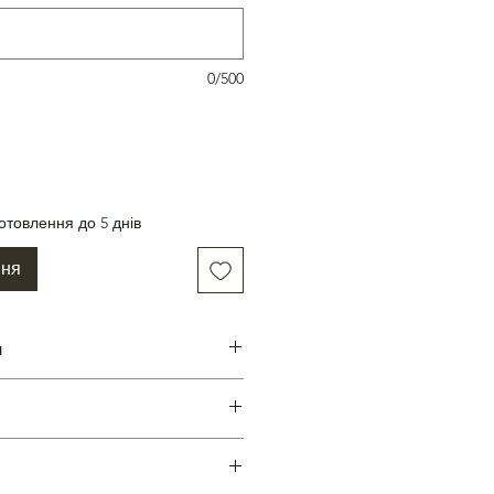
0/500
отовлення до 5 днів
ння
н
гу