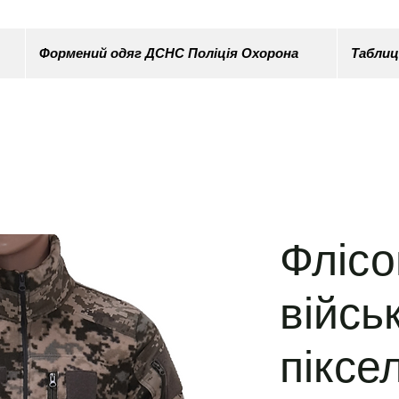
Формений одяг ДСНС Поліція Охорона
Таблиц
Флісо
війсь
піксе