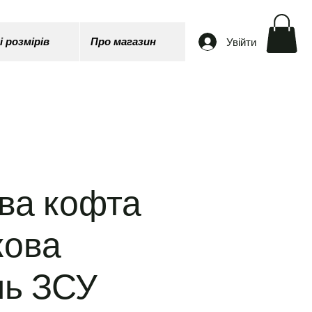
Увійти
і розмірів
Про магазин
ва кофта
кова
ль ЗСУ