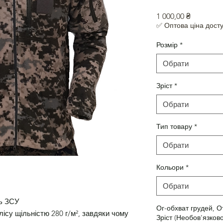
Ціна
1 000,00 ₴
✅ Оптова ціна досту
Розмір
*
Обрати
Зріст
*
Обрати
Тип товару
*
Обрати
Кольори
*
Обрати
ль ЗСУ
Ог-обхват грудей, О
лісу щільністю 280 г/м², завдяки чому
Зріст (Необов'язково