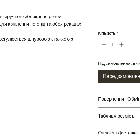
ля зручного зберігання речей.
ля кріплення погонів та обох рукавах
Кількість
*
 регулюється шнуровою стяжкою з
Під замовлення, виг
Передзамовле
Повернення і Обмі
Таблиця розмірів
Повернення і Обмін
Оплата і Доставка
Таблиці розмірів одя