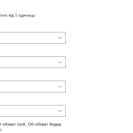
пна від 5 одиниць!
т-обхват талії, Об-обхват бедер.
)