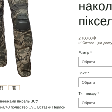
накол
піксе
Ціна
2 100,00 ₴
✅ Оптова ціна досту
Розмір
*
Обрати
Зріст
*
Обрати
Тип товару
*
олінниками піксель ЗСУ
Обрати
овна/40 поліестер CVC Вставки Нейлон