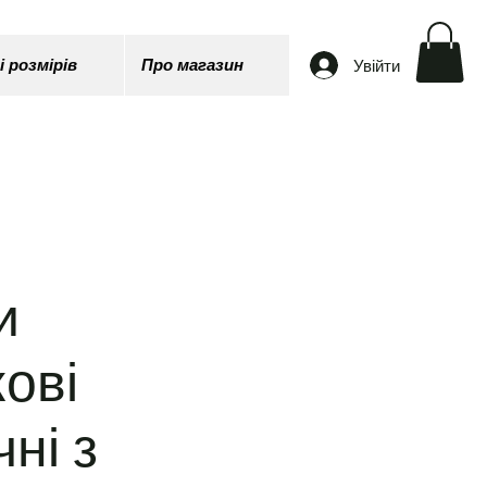
Увійти
і розмірів
Про магазин
и
кові
чні з