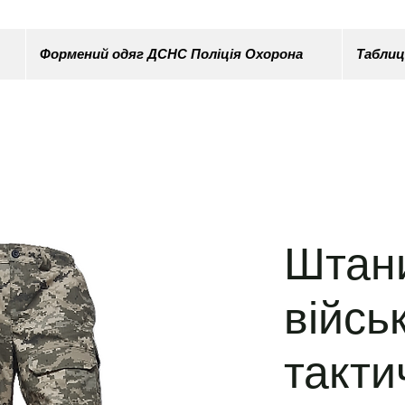
Формений одяг ДСНС Поліція Охорона
Таблиц
Штан
війсь
такти