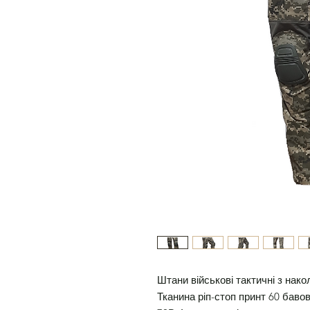
Штани військові тактичні з нак
Тканина ріп-стоп принт 60 бав