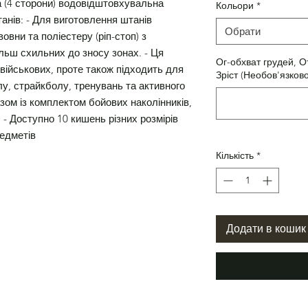
а (4 сторони) водовідштовхувальна
Кольори
*
анів: - Для виготовлення штанів
Обрати
овни та поліестеру (ріп-стоп) з
льш схильних до зносу зонах. - Ця
Ог-обхват грудей, О
військових, проте також підходить для
Зріст (Необов'язково
у, страйкболу, тренувань та активного
зом із комплектом бойових наколінників,
. - Доступно 10 кишень різних розмірів
редметів
Кількість
*
Додати в кошик