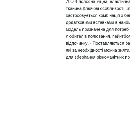
70D 4-полосна міцна, еластичн
тканина Ключові особливості шт
застосовується комбінація з бав
додатковими вставками в найбі
модель призначена для потреб 
любителів полювання, пейнтбол
відпочинку. - Поставляються ра
які за необхідності можна зняти
для зберігання різноманітних п