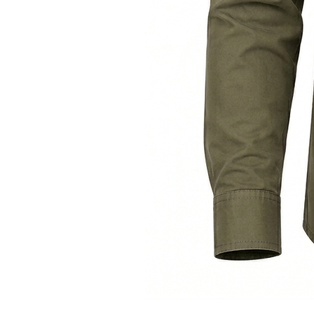
Тактична
сорочка