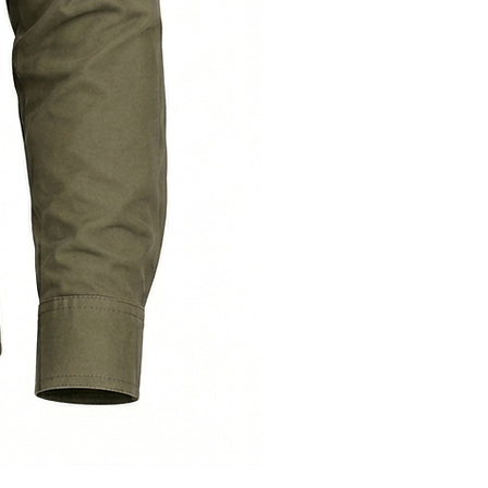
Тактична
сорочка