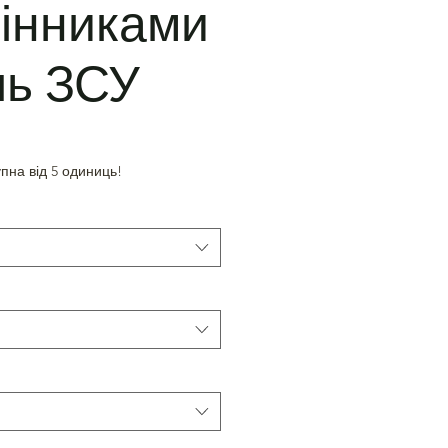
інниками
ль ЗСУ
пна від 5 одиниць!