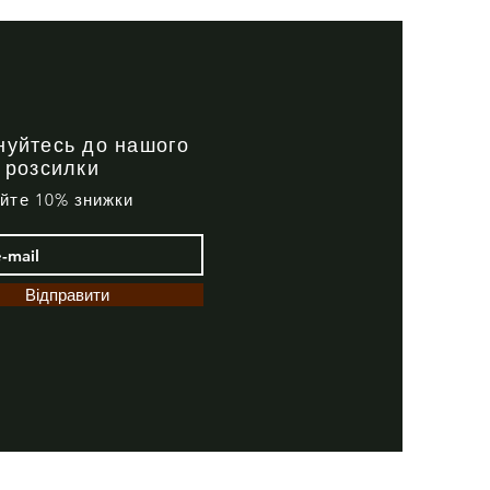
Premium
Tactical
black
нуйтесь до нашого
 розсилки
айте 10% знижки
Відправити