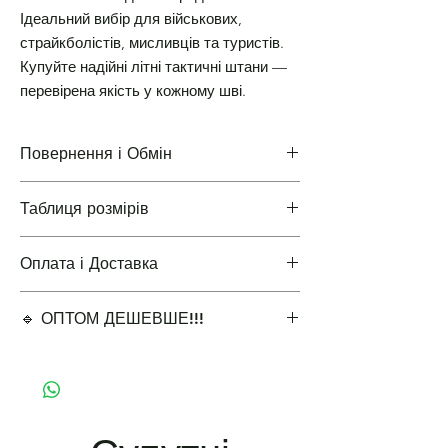
Ідеальний вибір для військових,
страйкболістів, мисливців та туристів.
Купуйте надійні літні тактичні штани —
перевірена якість у кожному шві.
Повернення і Обмін
Таблиця розмірів
Повернення і Обмін
Оплата і Доставка
Таблиці розмірів одягу
🔹 ОПТОМ ДЕШЕВШЕ!!!
Варіанти оплати і доставки
✔ Мінімальне замовлення 5 одиниць для
оптової ціни.
🔹 Виберіть кількість для оптової знижки:
5-9 шт. – 15% знижка
10+ шт. – 20% знижка