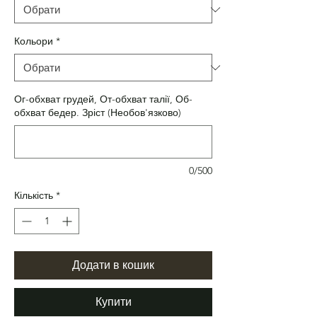
Кольори
*
Ог-обхват грудей, От-обхват талії, Об-
обхват бедер. Зріст (Необов'язково)
0/500
Кількість
*
Додати в кошик
Купити