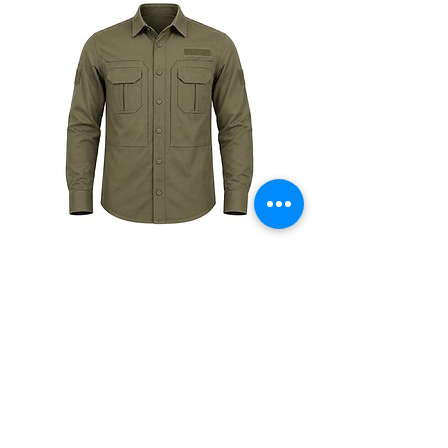
умов!
(063)3752514 Наталія
Тактична
Тактична
сорочка
сорочка
Premium
Premium
Tactical
Tactical
khaki
black
Магазин
Таблиці розмірів
Контакти
Розпродаж