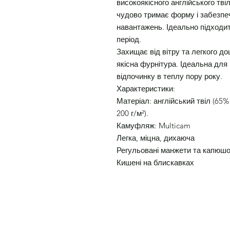
високоякісного англійського тві
чудово тримає форму і забезпеч
навантажень. Ідеально підходит
період.
Захищає від вітру та легкого до
якісна фурнітура. Ідеальна для 
відпочинку в теплу пору року.
Характеристики:
Матеріал: англійський твіл (65%
200 г/м²).
Камуфляж: Multicam
Легка, міцна, дихаюча
Регульовані манжети та капюш
Кишені на блискавках