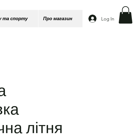
Log In
у та спорту
Про магазин
а
вка
чна літня