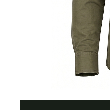
Тактична
сорочка
Premium
Tactical
khaki