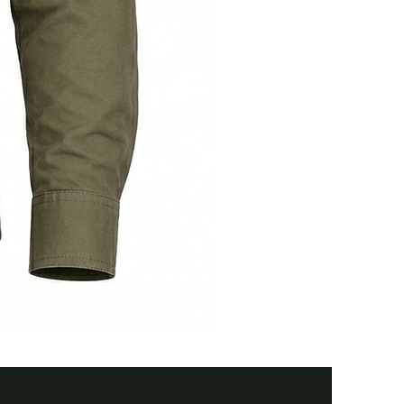
Тактична
сорочка
Premium
Tactical
black