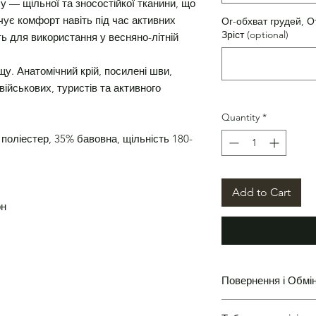
лу — щільної та зносостійкої тканини, що
ує комфорт навіть під час активних
Ог-обхват грудей, О
Зріст (optional)
ь для використання у весняно-літній
щу. Анатомічний крій, посилені шви,
військових, туристів та активного
Quantity
*
 поліестер, 35% бавовна, щільність 180-
Add to Cart
он
Повернення і Обмі