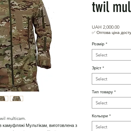
twil mu
Price
UAH 2,000.00
✅ Оптова ціна досту
Розмір
*
Select
Зріст
*
Select
Тип товару
*
Select
Кольори
*
wil multicam.
 в камуфляжі Мультікам, виготовлена з
Select