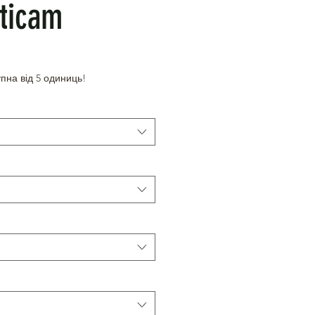
lticam
пна від 5 одиниць!