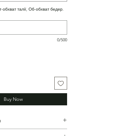
т-обхват талії, Об-обхват бедер.
0/500
Buy Now
н