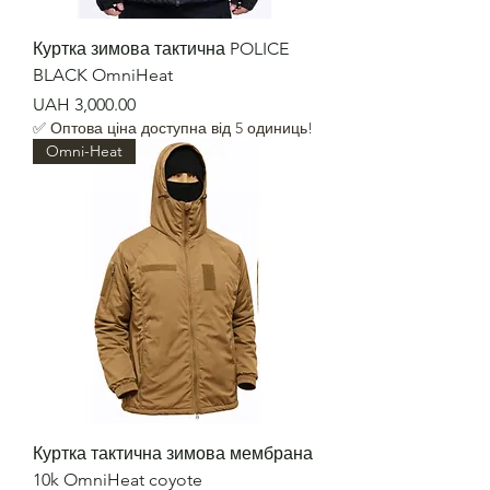
Куртка зимова тактична POLICE
BLACK OmniHeat
Price
UAH 3,000.00
✅ Оптова ціна доступна від 5 одиниць!
Omni-Heat
Куртка тактична зимова мембрана
10k OmniHeat coyote