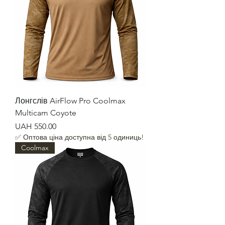
Лонгслів AirFlow Pro Coolmax
Multicam Coyote
Price
UAH 550.00
✅ Оптова ціна доступна від 5 одиниць!
Coolmax