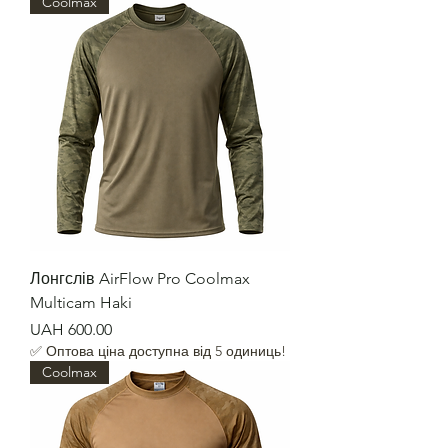
Coolmax
Лонгслів AirFlow Pro Coolmax
Multicam Haki
Price
UAH 600.00
✅ Оптова ціна доступна від 5 одиниць!
Coolmax