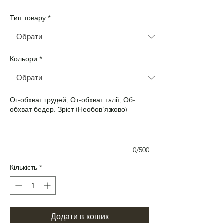
Тип товару
*
Кольори
*
Ог-обхват грудей, От-обхват талії, Об-
обхват бедер. Зріст (Необов'язково)
0/500
Кількість
*
Додати в кошик