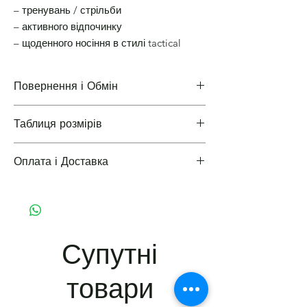
– тренувань / стрільби
– активного відпочинку
– щоденного носіння в стилі tactical
Повернення і Обмін
Таблиця розмірів
Повернення і Обмін
Оплата і Доставка
Таблиці розмірів одягу
Варіанти оплати і доставки
Супутні
товари