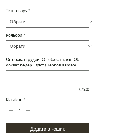
Тип товару
*
Кольори
*
Ог-обхват грудей, От-обхват талії, Об-
обхват бедер. Зріст (Необов'язково)
0/500
Кількість
*
Додати в кошик