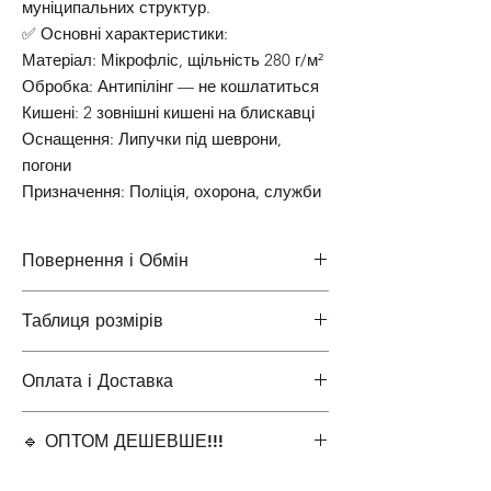
муніципальних структур.
✅ Основні характеристики:
Матеріал: Мікрофліс, щільність 280 г/м²
Обробка: Антипілінг — не кошлатиться
Кишені: 2 зовнішні кишені на блискавці
Оснащення: Липучки під шеврони,
погони
Призначення: Поліція, охорона, служби
Повернення і Обмін
Таблиця розмірів
Повернення і Обмін
Оплата і Доставка
Таблиці розмірів одягу
🔹 ОПТОМ ДЕШЕВШЕ!!!
Варіанти оплати і доставки
✔ Мінімальне замовлення 5 одиниць для