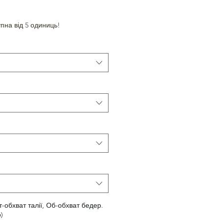
пна від 5 одиниць!
т-обхват талії, Об-обхват бедер.
)