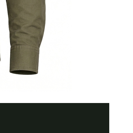
Тактична
сорочка
Premium
Tactical
black