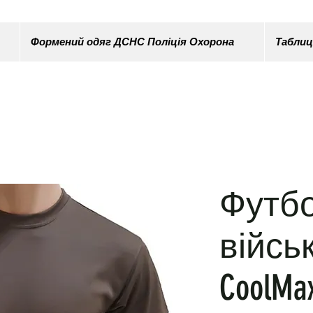
Формений одяг ДСНС Поліція Охорона
Таблиц
Футб
війсь
CoolMax