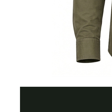
Тактична
сорочка
Premium
Tactical
khaki