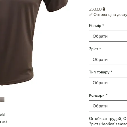
Ціна
350,00 ₴
✅ Оптова ціна досту
Розмір
*
Обрати
Зріст
*
Обрати
Тип товару
*
Обрати
Кольори
*
Обрати
aki
Ог-обхват грудей, О
тик)
Зріст (Необов'язково