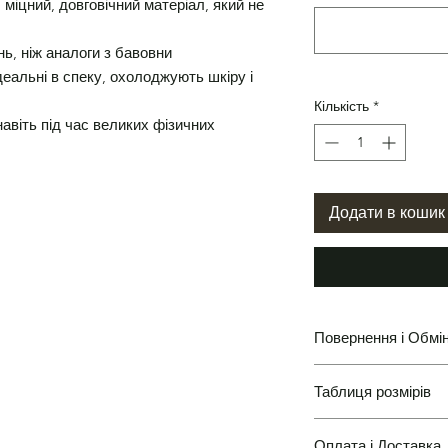
міцний, довговічний матеріал, який не
нь, ніж аналоги з бавовни
еальні в спеку, охолоджують шкіру і
Кількість
*
навіть під час великих фізичних
Додати в кошик
Повернення і Обмі
Таблиця розмірів
Повернення і Обмін
Оплата і Доставка