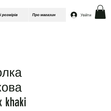
Увійти
і розмірів
Про магазин
олка
кова
 khaki