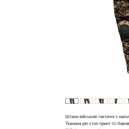
Штани військові тактичні з нак
Тканина ріп-стоп принт 60 бав