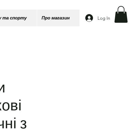
Log In
у та спорту
Про магазин
и
кові
чні з