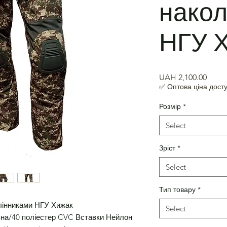
накол
НГУ 
Price
UAH 2,100.00
✅ Оптова ціна досту
Розмір
*
Select
Зріст
*
Select
Тип товару
*
олінниками НГУ Хижак
Select
овна/40 поліестер CVC Вставки Нейлон