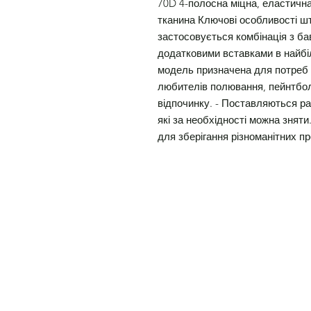
70D 4-полосна міцна, еластичн
тканина Ключові особливості шт
застосовується комбінація з бав
додатковими вставками в найбі
модель призначена для потреб 
любителів полювання, пейнтбол
відпочинку. - Поставляються ра
які за необхідності можна зняти
для зберігання різноманітних п