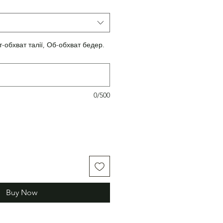
т-обхват талії, Об-обхват бедер.
0/500
Buy Now