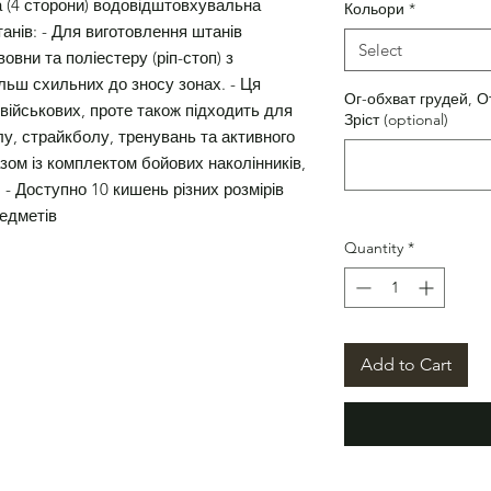
а (4 сторони) водовідштовхувальна
Кольори
*
анів: - Для виготовлення штанів
Select
овни та поліестеру (ріп-стоп) з
льш схильних до зносу зонах. - Ця
Ог-обхват грудей, О
військових, проте також підходить для
Зріст (optional)
у, страйкболу, тренувань та активного
зом із комплектом бойових наколінників,
. - Доступно 10 кишень різних розмірів
редметів
Quantity
*
Add to Cart