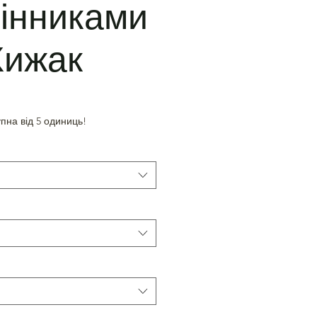
інниками
Хижак
пна від 5 одиниць!