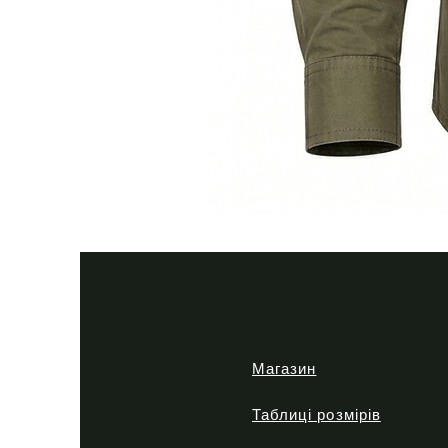
Тактична
сорочка
Premium
Tactical
khaki
Магазин
Таблиці розмірів