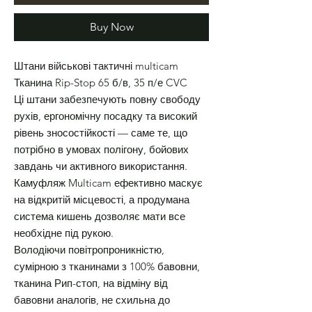
Buy Now
Штани військові тактичні multicam
Тканина Rip-Stop 65 б/в, 35 п/е CVC
Ці штани забезпечують повну свободу
рухів, ергономічну посадку та високий
рівень зносостійкості — саме те, що
потрібно в умовах полігону, бойових
завдань чи активного використання.
Камуфляж
Multicam
ефективно маскує
на відкритій місцевості, а продумана
система кишень дозволяє мати все
необхідне під рукою.
Володіючи повітропроникністю,
сумірною з тканинами з 100% бавовни,
тканина Рип-стоп, на відміну від
бавовни аналогів, не схильна до