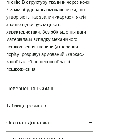
гніенію.В структуру тканини через кожні
7-8 мм вбудовані армовані нитки, що
утворюють так званий «каркас», який
значно підвищує міцність
характеристики, без збільшення ваги
матеріала.В випадку механічного
пошкодження тканини (утворення
порізу, розриву) армований «каркас»
запобігає збільшенню області
пошкодження.
Повернення і Обмін
Таблиця розмірів
Повернення і Обмін
Оплата і Доставка
Таблиці розмірів одягу