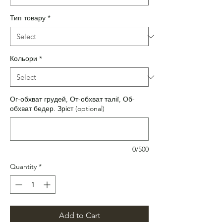
Тип товару
*
Кольори
*
Ог-обхват грудей, От-обхват талії, Об-
обхват бедер. Зріст (optional)
0/500
Quantity
*
Add to Cart