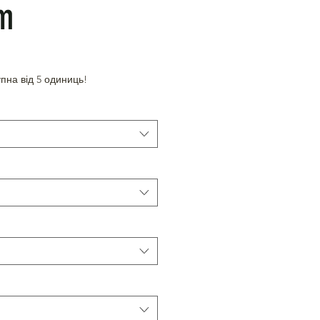
m
пна від 5 одиниць!