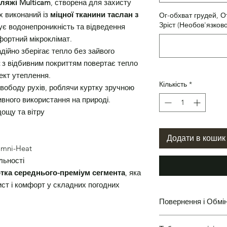
ляжі Multicam
, створена для захисту
рх виконаний із
міцної тканини таслан з
Ог-обхват грудей, О
Зріст (Необов'язково
ує водонепроникність та відведення
фортний мікроклімат.
дійно зберігає тепло без зайвого
з відбивним покриттям повертає тепло
ект утеплення.
Кількість
*
вободу рухів, роблячи куртку зручною
тивного використання на природі.
ощу та вітру
Додати в кошик
Omni-Heat
льності
тка середнього-преміум сегмента
, яка
ист і комфорт у складних погодних
Повернення і Обмі