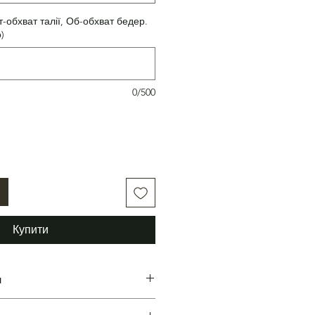
т-обхват талії, Об-обхват бедер.
)
0/500
Купити
н