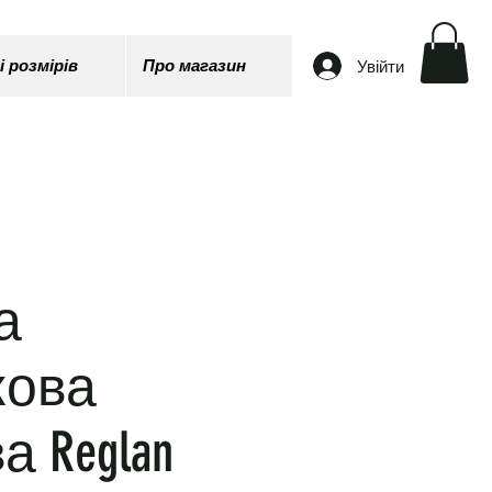
Увійти
і розмірів
Про магазин
а
кова
а Reglan