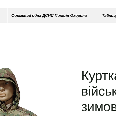
Формений одяг ДСНС Поліція Охорона
Таблиц
Куртк
війсь
зимов