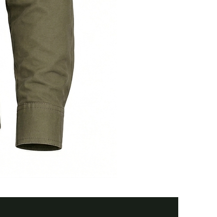
Тактична
сорочка
Premium
Tactical
black