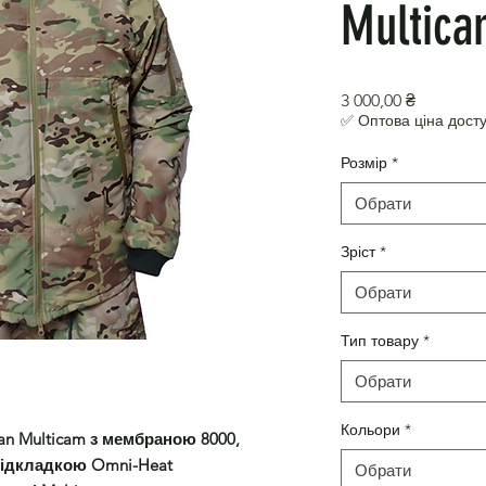
Multica
Ціна
3 000,00 ₴
✅ Оптова ціна досту
Розмір
*
Обрати
Зріст
*
Обрати
Тип товару
*
Обрати
Кольори
*
an Multicam з мембраною 8000,
підкладкою Omni-Heat
Обрати