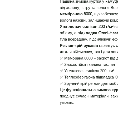
Надійна зимова куртка у
камуф
від холоду, вітру та вологи. Ве
мембраною 8000
, що забезпеч
вологи назовні, залишаючи ком
Утеплювач силікон 200 г/м²
на
об’єму, а
підкладка Omni-Heat
тіла всередину, підсилюючи еф
Реглан-крій рукавів
гарантує с
як для військових, так і для ак
✅ Мембрана 8000 – захист від д
✅ Зносостійка тканина таслан
✅ Утеплювач силікон 200 г/м²
✅ Теплозберігаюча підкладка 
✅ Зручний крій реглан для мобі
Це
функціональна зимова кур
поєднує сучасні матеріали, зах
умовах.