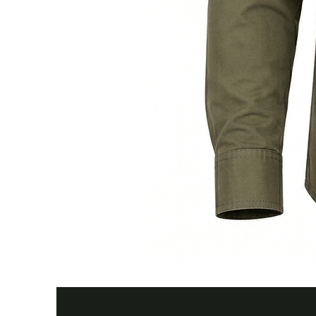
Тактична
сорочка
Premium
Tactical
khaki