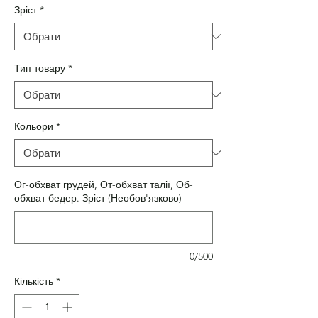
Зріст
*
Тип товару
*
Кольори
*
Ог-обхват грудей, От-обхват талії, Об-
обхват бедер. Зріст (Необов'язково)
0/500
Кількість
*