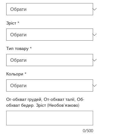
Зріст
*
Тип товару
*
Кольори
*
Ог-обхват грудей, От-обхват талії, Об-
обхват бедер. Зріст (Необов'язково)
0/500