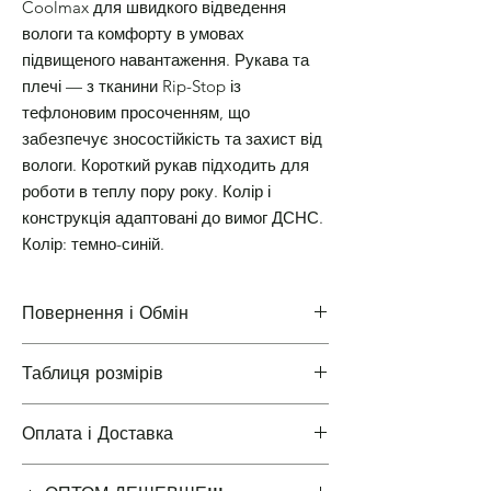
Coolmax для швидкого відведення
вологи та комфорту в умовах
підвищеного навантаження. Рукава та
плечі — з тканини Rip-Stop із
тефлоновим просоченням, що
забезпечує зносостійкість та захист від
вологи. Короткий рукав підходить для
роботи в теплу пору року. Колір і
конструкція адаптовані до вимог ДСНС.
Колір: темно-синій.
Повернення і Обмін
Таблиця розмірів
Повернення і Обмін
Оплата і Доставка
Таблиці розмірів одягу