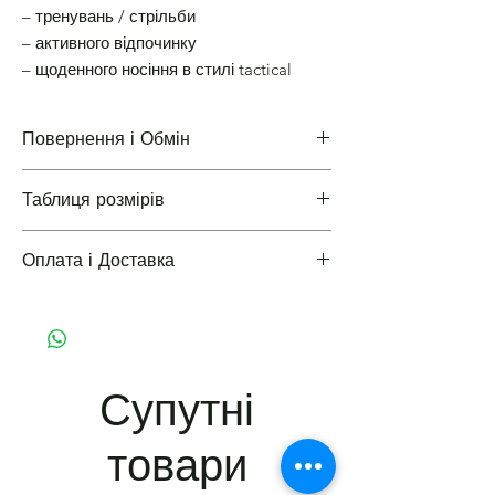
– тренувань / стрільби
– активного відпочинку
– щоденного носіння в стилі tactical
Повернення і Обмін
Таблиця розмірів
Повернення і Обмін
Оплата і Доставка
Таблиці розмірів одягу
Варіанти оплати і доставки
Супутні
товари