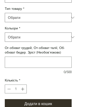
Тип товару
*
Кольори
*
Ог-обхват грудей, От-обхват талії, Об-
обхват бедер. Зріст (Необов'язково)
0/500
Кількість
*
Додати в кошик