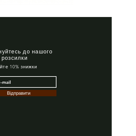
Тактична
сорочка
Premium
Tactical
black
нуйтесь до нашого
 розсилки
айте 10% знижки
Відправити