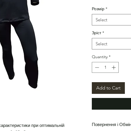
Розмір
*
Select
Зріст
*
Select
Quantity
*
Add to Cart
Повернення і Обмі
характеристики при оптимальній