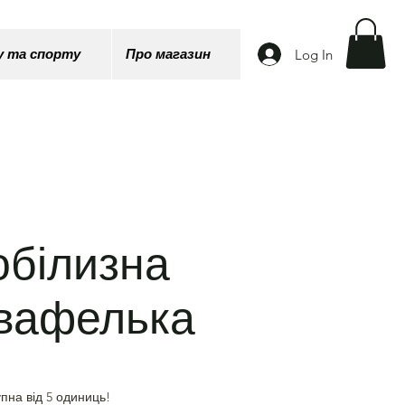
Log In
у та спорту
Про магазин
обілизна
 вафелька
пна від 5 одиниць!