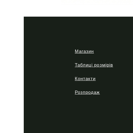
Тактична
сорочка
Premium
Tactical
khaki
Магазин
Таблиці розмірів
Контакти
Розпродаж