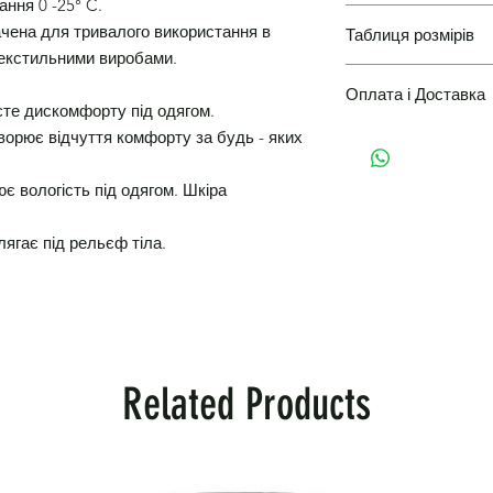
ання 0 -25° C.
начена для тривалого використання в
Таблиця розмірів
Повернення і Обмін
текстильними виробами.
Оплата і Доставка
Таблиці розмірів одя
єте дискомфорту під одягом.
орює відчуття комфорту за будь - яких
Варіанти оплати і д
ює вологість під одягом. Шкіра
ягає під рельєф тіла.
Related Products