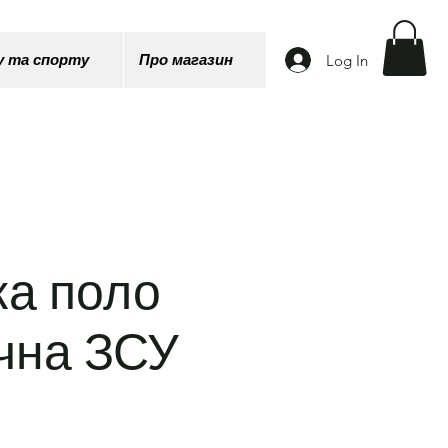
Log In
у та спорту
Про магазин
ка поло
чна ЗСУ