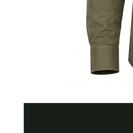
Тактична
сорочка
Premium
Tactical
khaki