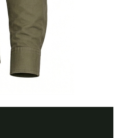
Тактична
сорочка
Premium
Tactical
black