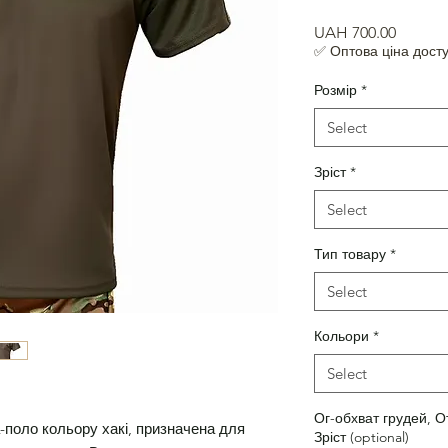
Price
UAH 700.00
✅ Оптова ціна досту
Розмір
*
Select
Зріст
*
Select
Тип товару
*
Select
Кольори
*
Select
Ог-обхват грудей, О
-поло кольору хакі, призначена для
Зріст (optional)