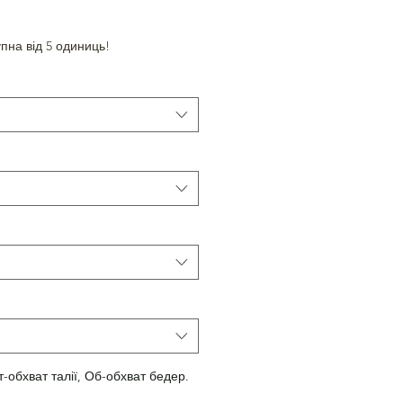
пна від 5 одиниць!
т-обхват талії, Об-обхват бедер.