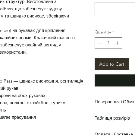
их структур. Виготовлена з
olPass, що забезпечує чудову
гу та швидко висихає, зберігаючи
lcro) на рукавах для кріплення
Quantity
*
каційних знаків. Класичний фасон із
 забезпечує охайний вигляд у
икористанні.
Add to Cart
olPass — швидке висихання, вентиляція
кий рукав
врони на обох рукавах
Повернення і Обмі
на, полігон, страйкбол, туризм
інь
имагає прасування
Таблиця розмірів
Повернення і Обмін
Оплата і Доставка