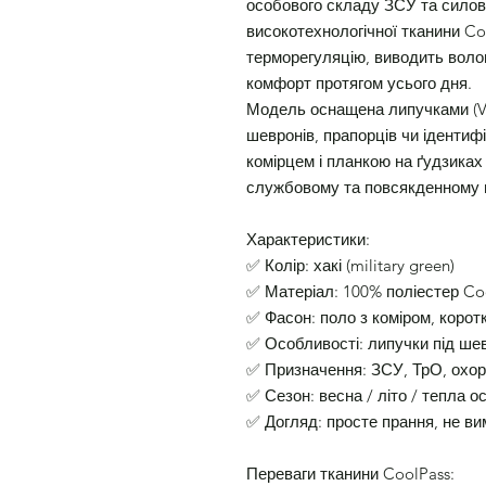
особового складу ЗСУ та силов
високотехнологічної тканини Co
терморегуляцію, виводить воло
комфорт протягом усього дня.
Модель оснащена липучками (Ve
шевронів, прапорців чи ідентифі
комірцем і планкою на ґудзиках
службовому та повсякденному в
Характеристики:
✅ Колір: хакі (military green)
✅ Матеріал: 100% поліестер Co
✅ Фасон: поло з коміром, корот
✅ Особливості: липучки під ше
✅ Призначення: ЗСУ, ТрО, охоро
✅ Сезон: весна / літо / тепла ос
✅ Догляд: просте прання, не в
Переваги тканини CoolPass: