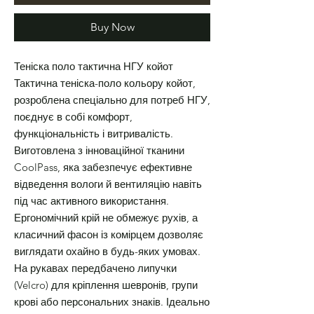
Buy Now
Теніска поло тактична НГУ койот
Тактична теніска-поло кольору койот,
розроблена спеціально для потреб НГУ,
поєднує в собі комфорт,
функціональність і витривалість.
Виготовлена з інноваційної тканини
CoolPass, яка забезпечує ефективне
відведення вологи й вентиляцію навіть
під час активного використання.
Ергономічний крій не обмежує рухів, а
класичний фасон із комірцем дозволяє
виглядати охайно в будь-яких умовах.
На рукавах передбачено липучки
(Velcro) для кріплення шевронів, групи
крові або персональних знаків. Ідеально