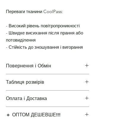
Переваги тканини CoolPass:
- Високий рівень повітропроникності
- Швидке висихання після прання або
потовиділення
- Стійкість до зношування і вигорання
Повернення і Обмін
Таблиця розмірів
Повернення і Обмін
Оплата і Доставка
Таблиці розмірів одягу
🔹 ОПТОМ ДЕШЕВШЕ!!!
Варіанти оплати і доставки
✔ Мінімальне замовлення 5 одиниць для
оптової ціни.