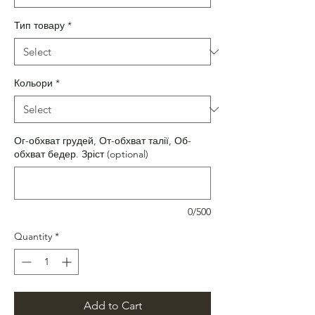
Тип товару
*
Кольори
*
Ог-обхват грудей, От-обхват талії, Об-
обхват бедер. Зріст (optional)
0/500
Quantity
*
Add to Cart