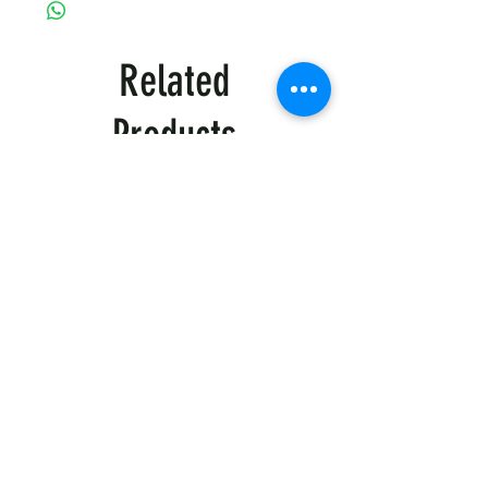
🔹 Виберіть кількість для оптової знижки:
5-9 шт. – 15% знижка
10+ шт. – 20% знижка
Related
✔ Автоматична знижка в кошику.
✔ Додаткові знижки при замовленні від
Products
20+ одиниць.
✔ Можливість персонального
брендування.
📞 Зв'яжіться з нами для індивідуальних
умов!
(063)3752514 Наталія
Тактична
Тактична
сорочка
сорочка
Premium
Premium