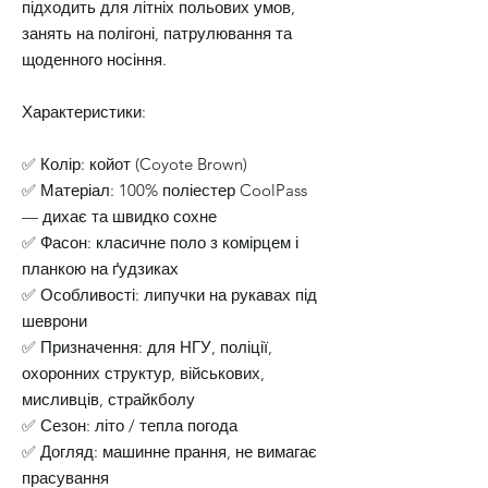
підходить для літніх польових умов,
занять на полігоні, патрулювання та
щоденного носіння.
Характеристики:
✅ Колір: койот (Coyote Brown)
✅ Матеріал: 100% поліестер CoolPass
— дихає та швидко сохне
✅ Фасон: класичне поло з комірцем і
планкою на ґудзиках
✅ Особливості: липучки на рукавах під
шеврони
✅ Призначення: для НГУ, поліції,
охоронних структур, військових,
мисливців, страйкболу
✅ Сезон: літо / тепла погода
✅ Догляд: машинне прання, не вимагає
прасування