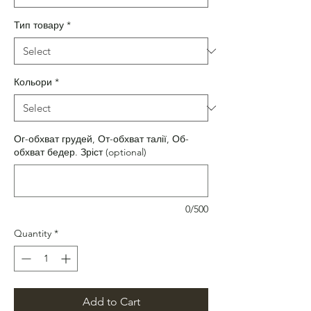
Тип товару
*
Кольори
*
Ог-обхват грудей, От-обхват талії, Об-
обхват бедер. Зріст (optional)
0/500
Quantity
*
Add to Cart