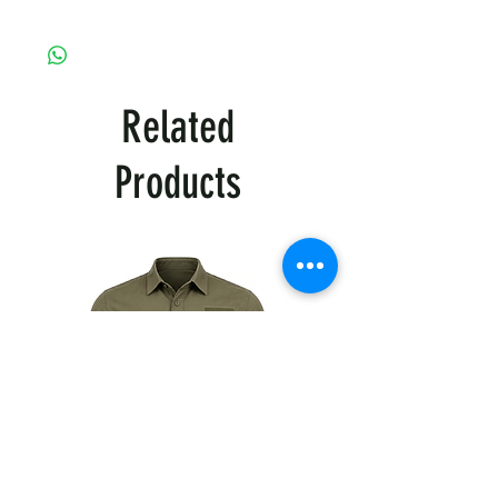
✔ Мінімальне замовлення 5 одиниць для
оптової ціни.
🔹 Виберіть кількість для оптової знижки:
5-9 шт. – 15% знижка
10+ шт. – 20% знижка
Related
✔ Автоматична знижка в кошику.
✔ Додаткові знижки при замовленні від
Products
20+ одиниць.
✔ Можливість персонального
брендування.
📞 Зв'яжіться з нами для індивідуальних
умов!
(063)3752514 Наталія