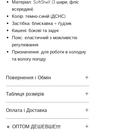
Матеріал: SoftShell (3 шари, фліс
всередині)
Колір: темно-синій (ДСНС)
Застібка: блискавка + ґудзик
Кишені: бокові та задні
Пояс: еластичний з можливістю
регулювання
Призначення: для роботи в холодну
та вологу погоду
Повернення і Обмін
Таблиця розмірів
Повернення і Обмін
Оплата і Доставка
Таблиці розмірів одягу
🔹 ОПТОМ ДЕШЕВШЕ!!!
Варіанти оплати і доставки