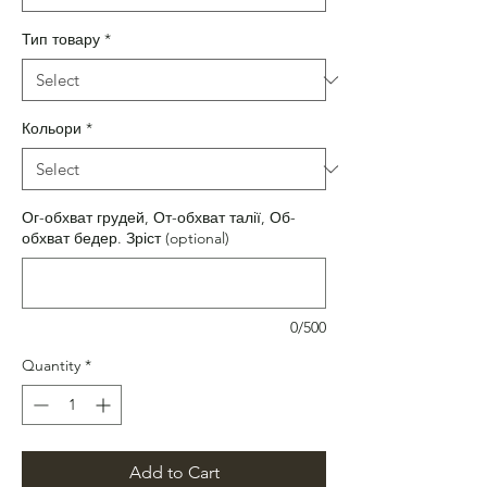
Тип товару
*
Кольори
*
Ог-обхват грудей, От-обхват талії, Об-
обхват бедер. Зріст (optional)
0/500
Quantity
*
Add to Cart