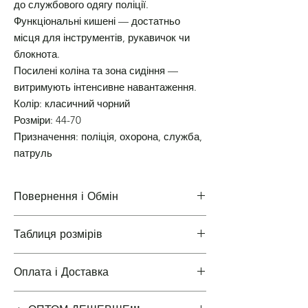
до службового одягу поліції.
Функціональні кишені — достатньо
місця для інструментів, рукавичок чи
блокнота.
Посилені коліна та зона сидіння —
витримують інтенсивне навантаження.
Колір: класичний чорний
Розміри: 44-70
Призначення: поліція, охорона, служба,
патруль
Повернення і Обмін
Таблиця розмірів
Повернення і Обмін
Оплата і Доставка
Таблиці розмірів одягу