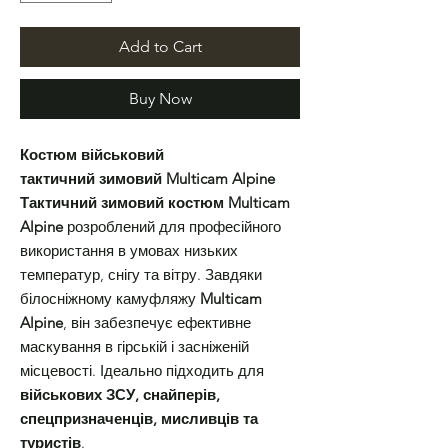
Add to Cart
Buy Now
Костюм військовий
тактичний зимовий Multicam Alpine
Тактичний зимовий костюм Multicam
Alpine
розроблений для професійного
використання в умовах низьких
температур, снігу та вітру. Завдяки
білосніжному камуфляжу
Multicam
Alpine
, він забезпечує ефективне
маскування в гірській і засніженій
місцевості. Ідеально підходить для
військових ЗСУ, снайперів,
спецпризначенців, мисливців та
туристів
.