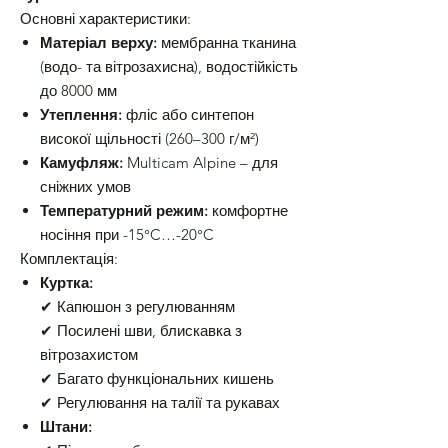
Основні характеристики:
Матеріал верху:
мембранна тканина
(водо- та вітрозахисна), водостійкість
до 8000 мм
Утеплення:
фліс або синтепон
високої щільності (260–300 г/м²)
Камуфляж:
Multicam Alpine – для
сніжних умов
Температурний режим:
комфортне
носіння при -15°C…-20°C
Комплектація:
Куртка:
✔ Капюшон з регулюванням
✔ Посилені шви, блискавка з
вітрозахистом
✔ Багато функціональних кишень
✔ Регулювання на талії та рукавах
Штани: