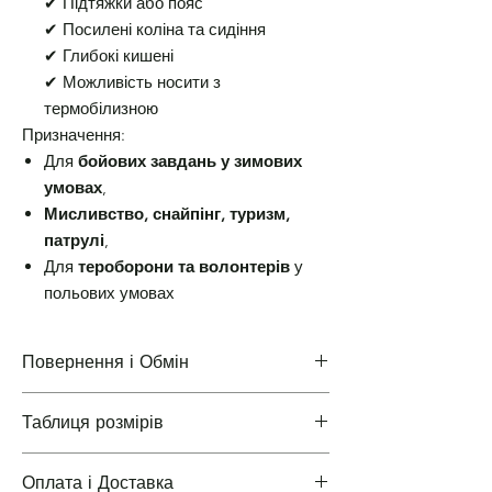
✔ Підтяжки або пояс
✔ Посилені коліна та сидіння
✔ Глибокі кишені
✔ Можливість носити з
термобілизною
Призначення:
Для
бойових завдань у зимових
умовах
,
Мисливство, снайпінг, туризм,
патрулі
,
Для
тероборони та волонтерів
у
польових умовах
Повернення і Обмін
Таблиця розмірів
Повернення і Обмін
Оплата і Доставка
Таблиці розмірів одягу