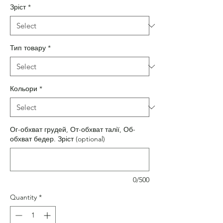
Зріст
*
Тип товару
*
Кольори
*
Ог-обхват грудей, От-обхват талії, Об-
обхват бедер. Зріст (optional)
0/500
Quantity
*