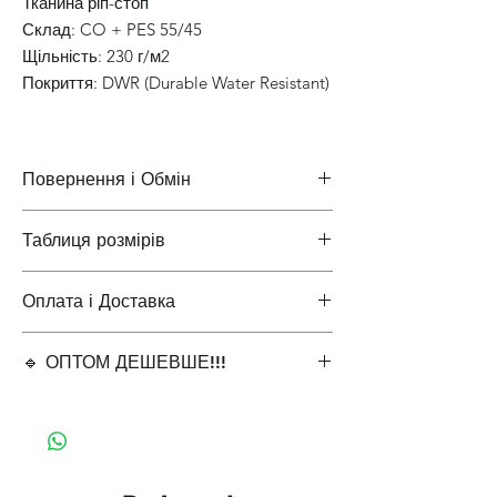
Тканина ріп-стоп
Склад: CO + PES 55/45
Щільність: 230 г/м2
Покриття: DWR (Durable Water Resistant)
Повернення і Обмін
Таблиця розмірів
Повернення і Обмін
Оплата і Доставка
Таблиці розмірів одягу
🔹 ОПТОМ ДЕШЕВШЕ!!!
Варіанти оплати і доставки
✔ Мінімальне замовлення 5 одиниць для
оптової ціни.
🔹 Виберіть кількість для оптової знижки:
5-9 шт. – 15% знижка