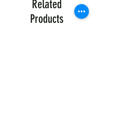
10+ шт. – 20% знижка
Related
✔ Автоматична знижка в кошику.
✔ Додаткові знижки при замовленні від
Products
20+ одиниць.
✔ Можливість персонального
брендування.
📞 Зв'яжіться з нами для індивідуальних
умов!
(063)3752514 Наталія
Тактична
Тактична
сорочка
сорочка
Premium
Premium
Tactical
Tactical
khaki
black
Магазин