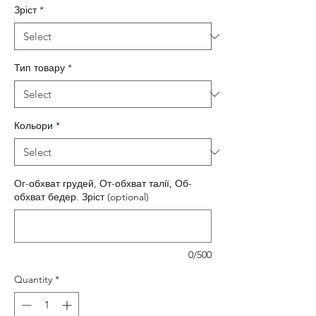
Зріст
*
Тип товару
*
Кольори
*
Ог-обхват грудей, От-обхват талії, Об-
обхват бедер. Зріст (optional)
0/500
Quantity
*