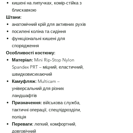
кишені на липучках, комір-стійка з
блискавкою
Штани:
анатомічний крій для активних рухів
посилені коліна та сидіння
функціональні кишені для
спорядження
Особливості костюму:
Матеріал:
Mini Rip-Stop Nylon
Spandex PRT – міцний, еластичний,
швидковисихаючий
Камуфляж:
Multicam –
універсальний для різних
ландшафтів
Призначення:
військова служба,
тактичні операції, спецпідрозділи,
поліція
Переваги:
легкий, комфортний,
довговічний