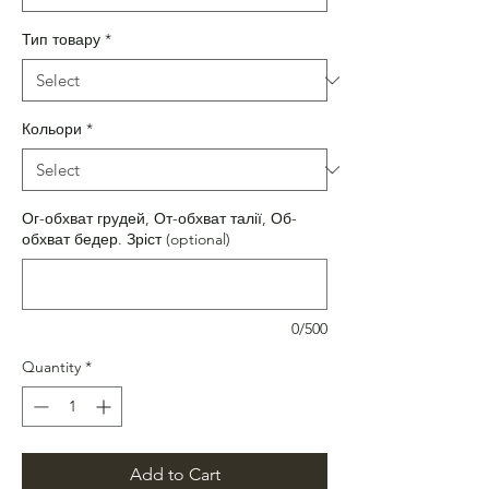
Тип товару
*
Кольори
*
Ог-обхват грудей, От-обхват талії, Об-
обхват бедер. Зріст (optional)
0/500
Quantity
*
Add to Cart