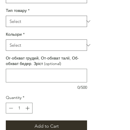
Тип товару
*
Кольори
*
Ог-обхват грудей, От-обхват талії, Об-
обхват бедер. Зріст (optional)
0/500
Quantity
*
Add to Cart