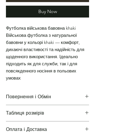
Buy Now
Футболка військова бавовна khaki
Військова футболка з натуральної
бавовни у кольорі khaki — комфорт,
дихаючі властивості та надійність для
щоденного використання. Ідеально
підходить як для служби, так і для
повсякденного носіння в польових
умовах
Повернення і Обмін
Таблиця розмірів
Повернення і Обмін
Оплата і Доставка
Таблиці розмірів одягу