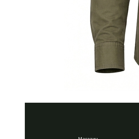
Тактична
сорочка
Premium
Tactical
khaki
Магазин