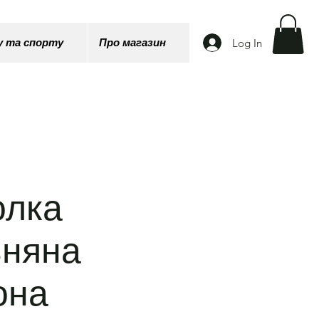
Log In
у та спорту
Про магазин
олка
вняна
она