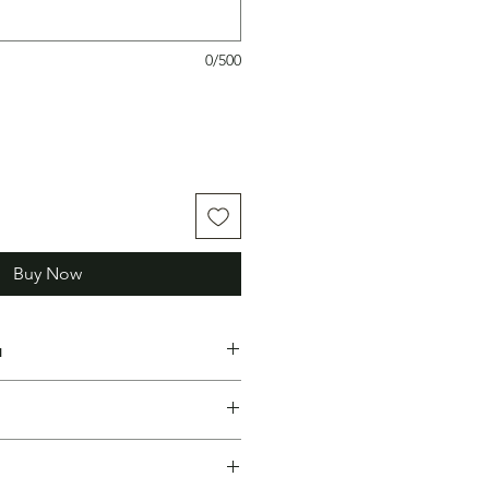
0/500
Buy Now
н
гу