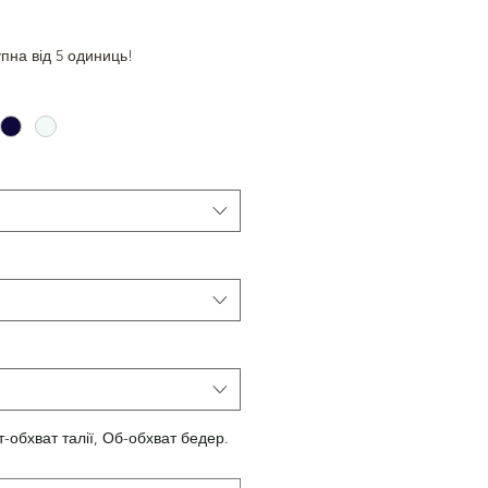
пна від 5 одиниць!
т-обхват талії, Об-обхват бедер.