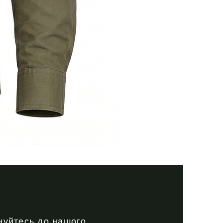
Тактична
сорочка
Premium
Tactical
black
нуйтесь до нашого