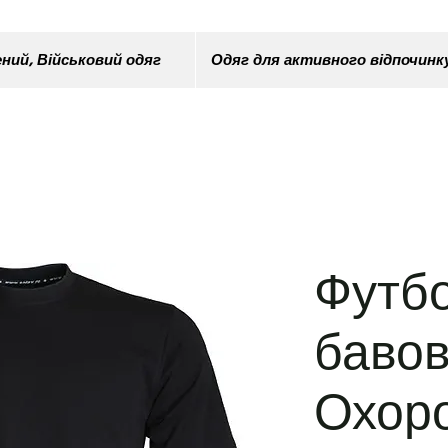
ний, Військовий одяг
Одяг для активного відпочинк
Футб
баво
Охор