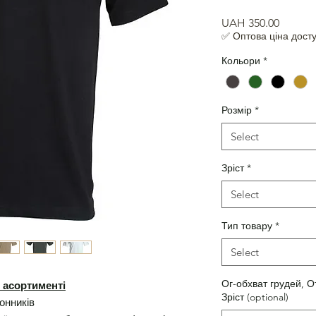
Price
UAH 350.00
✅ Оптова ціна досту
Кольори
*
Розмір
*
Select
Зріст
*
Select
Тип товару
*
Select
Ог-обхват грудей, О
 асортименті
Зріст (optional)
онників