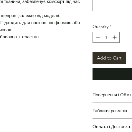
ої тканини, забезпечує комфорт під час
шеврон (залежно від моделі).
. Підходить для носіння під формою або
Quantity
*
мовах.
 бавовна + еластан
Add to Cart
Повернення і Обмі
Таблиця розмірів
Повернення і Обмін
Оплата і Доставка
Таблиці розмірів одя