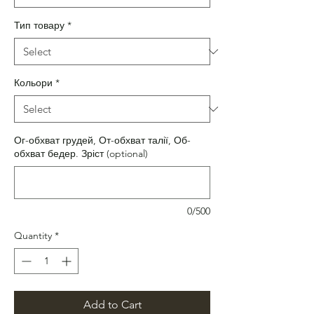
Тип товару
*
Кольори
*
Ог-обхват грудей, От-обхват талії, Об-
обхват бедер. Зріст (optional)
0/500
Quantity
*
Add to Cart