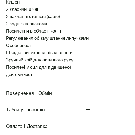
Кишені:
2 класичні бічні
2 накладні стегнові (карго)
2 задні з клапанами
Посилення в області колін
Регулювання об'єму штанин липучками
Особливості:
Швидке висихання після вологи
Зручний крій для активного руху
Посилені місця для підвищеної
довговічності
Повернення і Обмін
Таблиця розмірів
Повернення і Обмін
Оплата і Доставка
Таблиці розмірів одягу