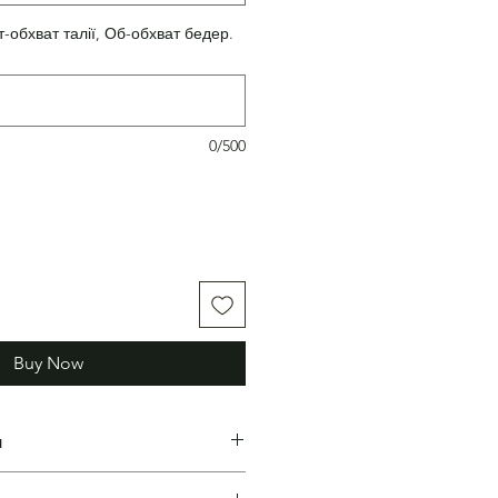
т-обхват талії, Об-обхват бедер.
0/500
Buy Now
н