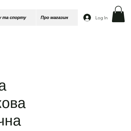
Log In
у та спорту
Про магазин
а
кова
чна