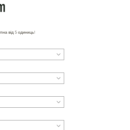
m
пна від 5 одиниць!