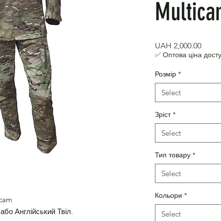
Multica
Price
UAH 2,000.00
✅ Оптова ціна досту
Розмір
*
Select
Зріст
*
Select
Тип товару
*
Select
Кольори
*
icam
 або Англійський Твіл.
Select