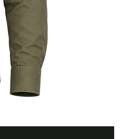
Тактична
сорочка
Premium
Tactical
black