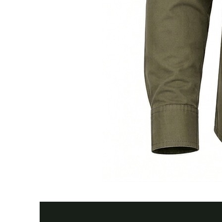
Тактична
сорочка
Premium
Tactical
khaki