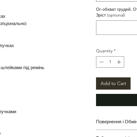
Ог-обхват грудей, О
Зріст (optional)
ках
(опціонально)
ипучках
Quantity
*
 шлейками під ремінь
Add to Cart
пучками
Повернення і Обмі
у