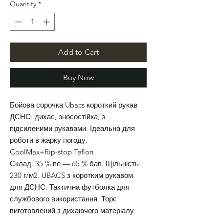
Quantity
*
Add to Cart
Buy Now
Бойова сорочка Ubacs короткий рукав
ДСНС: дихає, зносостійка, з
підсиленими рукавами. Ідеальна для
роботи в жарку погоду.
CoolMax+Rip-stop Teflon
Склад: 35 % пе — 65 % бав. Щільність:
230 г/м2. UBACS з коротким рукавом
для ДСНС. Тактична футболка для
службового використання. Торс
виготовлений з дихаючого матеріалу