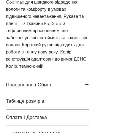
Coolmax для швидкого відведення
вологи та комфорту в умовах
підвищеного навантаження. Рукава та
плечі — з тканини Rip-Stop із
тефлоновим просоченням, що
забезпечує зносостійкість та захист від
вологи. Короткий рукав підходить для
роботи в теплу пору року. Колір і
конструкція адаптовані до вимог ДСНС.
Колір: темно-синій.
Повернення і Обмін
Таблиця розмірів
Повернення і Обмін
Оплата і Доставка
Таблиці розмірів одягу