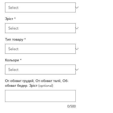
Зріст
*
Тип товару
*
Кольори
*
Ог-обхват грудей, От-обхват талії, Об-
обхват бедер. Зріст (optional)
0/500