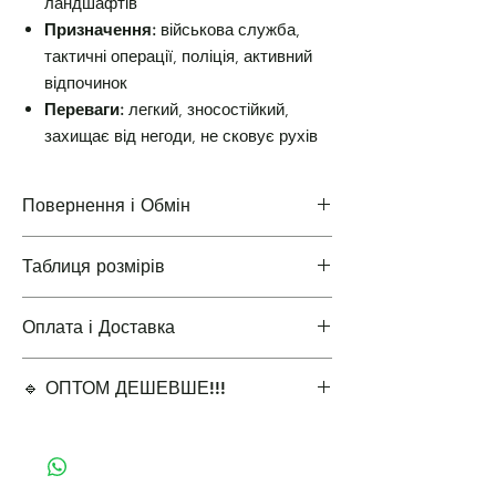
ландшафтів
Призначення:
військова служба,
тактичні операції, поліція, активний
відпочинок
Переваги:
легкий, зносостійкий,
захищає від негоди, не сковує рухів
Повернення і Обмін
Таблиця розмірів
Повернення і Обмін
Оплата і Доставка
Таблиці розмірів одягу
🔹 ОПТОМ ДЕШЕВШЕ!!!
Варіанти оплати і доставки
✔ Мінімальне замовлення 5 одиниць для
оптової ціни.
🔹 Виберіть кількість для оптової знижки: