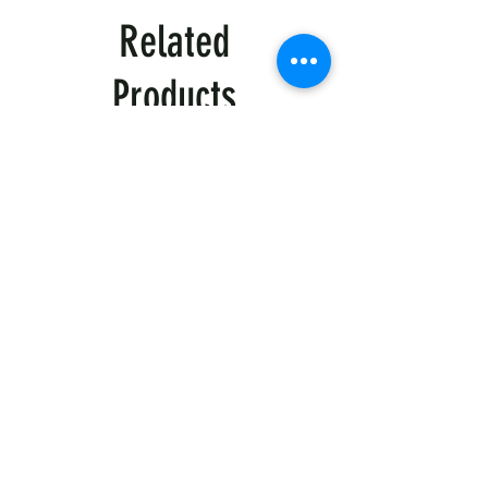
5-9 шт. – 15% знижка
10+ шт. – 20% знижка
Related
✔ Автоматична знижка в кошику.
✔ Додаткові знижки при замовленні від
Products
20+ одиниць.
✔ Можливість персонального
брендування.
📞 Зв'яжіться з нами для індивідуальних
умов!
(063)3752514 Наталія
Тактична
Тактична
сорочка
сорочка
Premium
Premium
Tactical
Tactical
khaki
black