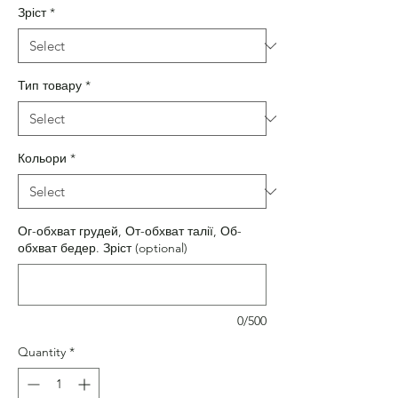
Зріст
*
Тип товару
*
Кольори
*
Ог-обхват грудей, От-обхват талії, Об-
обхват бедер. Зріст (optional)
0/500
Quantity
*