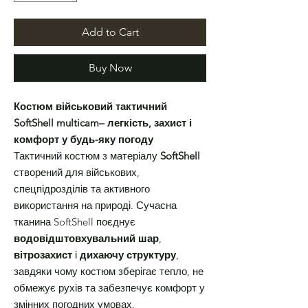
Add to Cart
Buy Now
Костюм військовий тактичний
SoftShell multicam– легкість, захист і
комфорт у будь-яку погоду
Тактичний костюм з матеріалу
SoftShell
створений для військових,
спецпідрозділів та активного
використання на природі. Сучасна
тканина SoftShell поєднує
водовідштовхувальний шар
,
вітрозахист
і
дихаючу структуру
,
завдяки чому костюм зберігає тепло, не
обмежує рухів та забезпечує комфорт у
змінних погодних умовах.