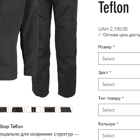
Teflon
Price
UAH 2,100.00
✅ Оптова ціна досту
Розмір
*
Select
Зріст
*
Select
Тип товару
*
Select
Кольори
*
top Teflon
еціально для охоронних структур —
Select