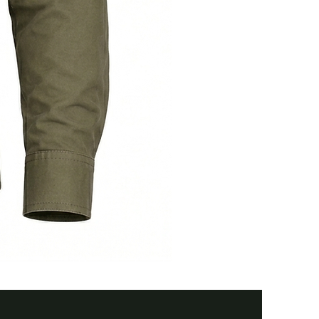
Тактична
сорочка
Premium
Tactical
black