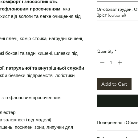
комфорт і зносостійкість
.
із тефлоновим просоченням
, яка
Ог-обхват грудей, О
Зріст (optional)
ахист від вологи та легке очищення від
ені плечі, комір-стойка, нагрудні кишені,
Quantity
*
окі бокові та задні кишені, шлевки під
ої, патрульної та внутрішньої служби
би безпеки підприємств, логістики,
Add to Cart
VC з тефлоновим просоченням
ліестер
(в залежності від моделі)
Повернення і Обмі
кишень, посилені зони, липучки для