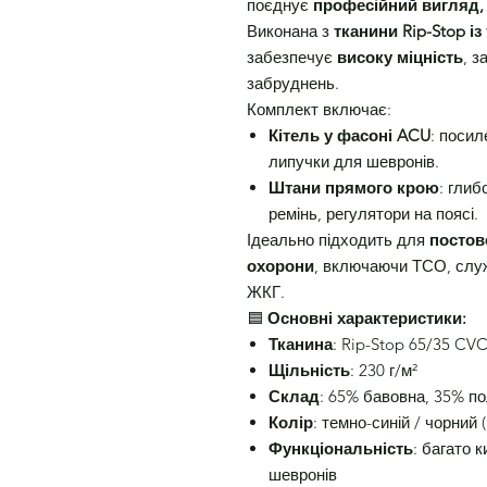
поєднує
професійний вигляд, 
Виконана з
тканини Rip-Stop 
забезпечує
високу міцність
, з
забруднень.
Комплект включає:
Кітель у фасоні ACU
: посил
липучки для шевронів.
Штани прямого крою
: глиб
ремінь, регулятори на поясі.
Ідеально підходить для
постов
охорони
, включаючи ТСО, служ
ЖКГ.
🟦
Основні характеристики:
Тканина
: Rip-Stop 65/35 C
Щільність
: 230 г/м²
Склад
: 65% бавовна, 35% по
Колір
: темно-синій / чорний 
Функціональність
: багато 
шевронів