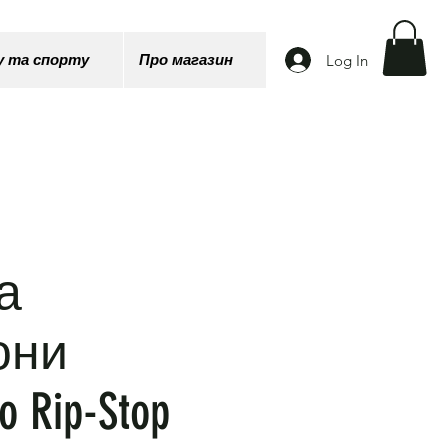
Log In
у та спорту
Про магазин
а
они
o Rip-Stop