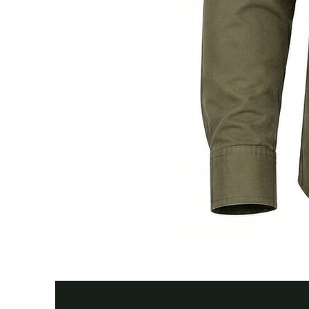
Тактична
сорочка
Premium
Tactical
khaki