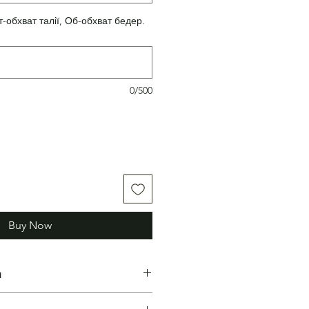
т-обхват талії, Об-обхват бедер.
0/500
Buy Now
н