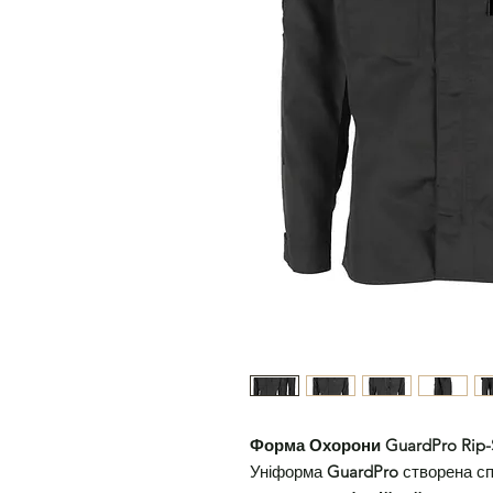
Форма Охорони GuardPro Rip-S
Уніформа
GuardPro
створена сп