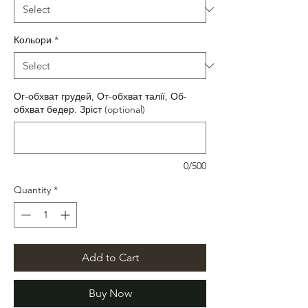
Кольори
*
Ог-обхват грудей, От-обхват талії, Об-
обхват бедер. Зріст (optional)
0/500
Quantity
*
Add to Cart
Buy Now