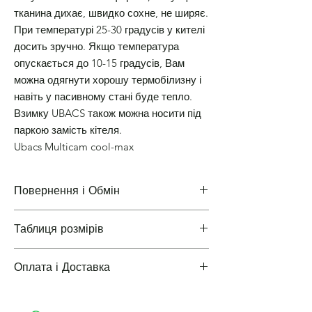
тканина дихає, швидко сохне, не ширяє.
При температурі 25-30 градусів у кителі
досить зручно. Якщо температура
опускається до 10-15 градусів, Вам
можна одягнути хорошу термобілизну і
навіть у пасивному стані буде тепло.
Взимку UBACS також можна носити під
паркою замість кітеля.
Ubacs Multicam cool-max
Повернення і Обмін
Таблиця розмірів
Повернення і Обмін
Оплата і Доставка
Таблиці розмірів одягу
Варіанти оплати і доставки