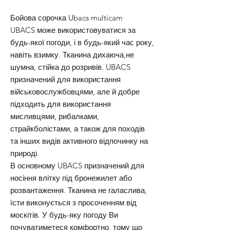
Бойова сорочка Ubacs multicam
UBACS може використовуватися за
будь-якої погоди, і в будь-який час року,
навіть взимку. Тканина дихаюча,не
шумна, стійка до розривів. UBACS
призначений для використання
військовослужбовцями, але й добре
підходить для використання
мисливцями, рибалками,
страйкболістами, а також для походів
та інших видів активного відпочинку на
природі.
В основному UBACS призначений для
носіння влітку під бронежилет або
розвантаження. Тканина не галаслива,
їсти виконується з просоченням від
москітів. У будь-яку погоду Ви
почуватиметеся комфортно, тому що