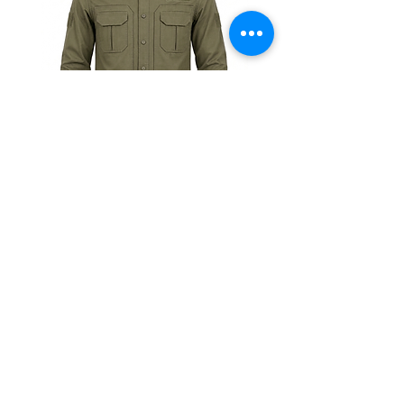
Тактична
Тактична
сорочка
сорочка
Premium
Premium
Tactical
Tactical
khaki
black
Магазин
Таблиці розмірів
Контакти
Розпродаж
Оплата і Доставка