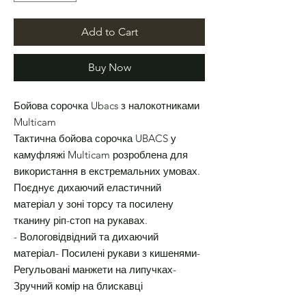
Add to Cart
Buy Now
Бойова сорочка Ubacs з налокотниками
Multicam
Тактична бойова сорочка UBACS у
камуфляжі Multicam розроблена для
використання в екстремальних умовах.
Поєднує дихаючий еластичний
матеріал у зоні торсу та посилену
тканину ріп-стоп на рукавах.
- Вологовідвідний та дихаючий
матеріал- Посилені рукави з кишенями-
Регульовані манжети на липучках-
Зручний комір на блискавці