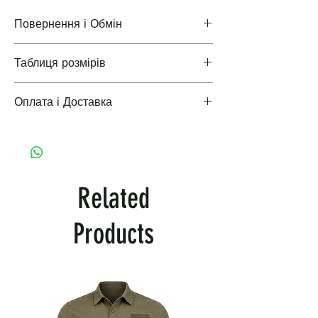
Повернення і Обмін
Таблиця розмірів
Повернення і Обмін
Оплата і Доставка
Таблиці розмірів одягу
Варіанти оплати і доставки
Related
Products