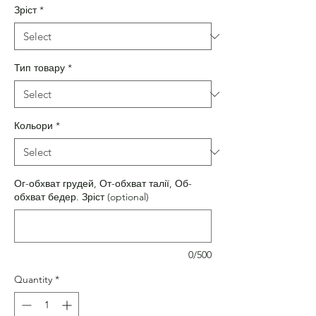
Зріст
*
Тип товару
*
Кольори
*
Ог-обхват грудей, От-обхват талії, Об-
обхват бедер. Зріст (optional)
0/500
Quantity
*