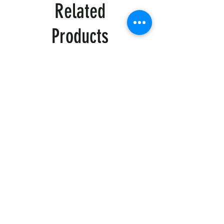
Related
Products
Тактична
Тактична
сорочка
сорочка
Premium
Premium
Tactical
Tactical
khaki
black
Магазин