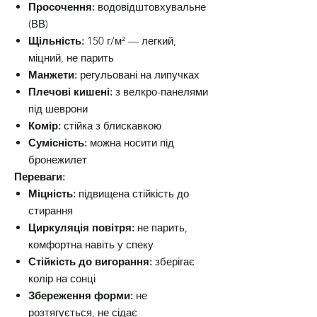
Просочення:
водовідштовхувальне
(ВВ)
Щільність:
150 г/м² — легкий,
міцний, не парить
Манжети:
регульовані на липучках
Плечові кишені:
з велкро-панелями
під шеврони
Комір:
стійка з блискавкою
Сумісність:
можна носити під
бронежилет
Переваги:
Міцність:
підвищена стійкість до
стирання
Циркуляція повітря:
не парить,
комфортна навіть у спеку
Стійкість до вигорання:
зберігає
колір на сонці
Збереження форми:
не
розтягується, не сідає